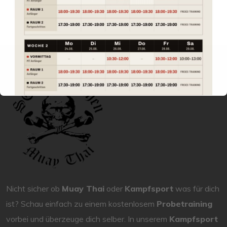
Nicht sicher ob
Muay Thai
oder
Kampfsport
was für dich
ist? Schau einfach zu einem kostenlosem
Probetraining
vorbei und überzeuge dich selber. In unserem
Kampfsport