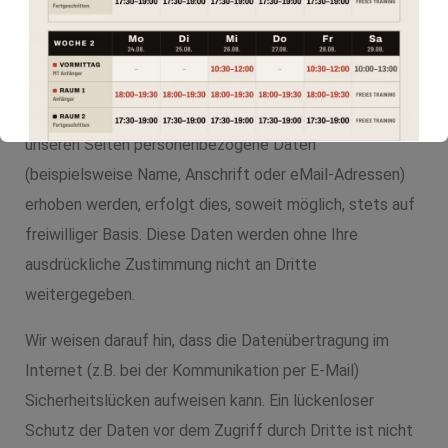
Datenschutz
Die Nutzung unserer Webseite ist in der Regel ohne
Angabe personenbezogener Daten möglich. Soweit auf
unseren Seiten personenbezogene Daten
(beispielsweise Name, Anschrift oder eMail-Adressen)
erhoben werden, erfolgt dies, soweit möglich, stets auf
freiwilliger Basis. Diese Daten werden ohne Ihre
ausdrückliche Zustimmung nicht an Dritte
weitergegeben.
Wir weisen darauf hin, dass die Datenübertragung im
Internet (z.B. bei der Kommunikation per E-Mail)
Sicherheitslücken aufweisen kann. Ein lückenloser
Schutz der Daten vor dem Zugriff durch Dritte ist nicht