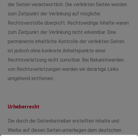
der Seiten verantwortlich. Die verlinkten Seiten wurden
zum Zeitpunkt der Verlinkung auf mögliche
Rechtsverstöße überprüft. Rechtswidrige Inhalte waren
zum Zeitpunkt der Verlinkung nicht erkennbar. Eine
permanente inhaltliche Kontrolle der verlinkten Seiten
ist jedoch ohne konkrete Anhaltspunkte einer
Rechtsverletzung nicht zumutbar. Bei Bekanntwerden
von Rechtsverletzungen werden wir derartige Links
umgehend entfernen.
Urheberrecht
Die durch die Seitenbetreiber erstellten Inhalte und
Werke auf diesen Seiten unterliegen dem deutschen