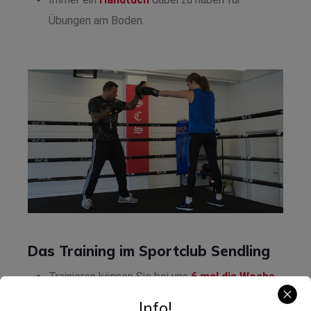
Übungen am Boden.
Das Training im Sportclub Sendling
Trainieren können Sie bei uns
6 mal die Woche
.
Es stehen Ihnen
gepflegte Sportgeräte
zur
Info!