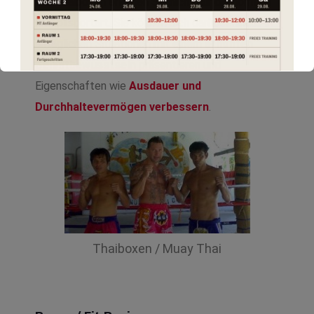
Mit Thaiboxen erlernen Sie nicht nur die normale
Kampfsportart. Sie können sich darüber hinaus in
alltäglichen Situationen mit einem
erhöhten
Selbstbewusstsein
präsentieren und
Eigenschaften wie
Ausdauer und
Durchhaltevermögen verbessern
.
Thaiboxen / Muay Thai