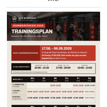
Verfügung.
Unterstützung von
erfahrenen
und gut
ausgebildeten Trainern
.
Zusätzlich steht Ihnen unsere
Sauna
zur
Entspannung zur Verfügung.
Thaiboxen / Muay Thai