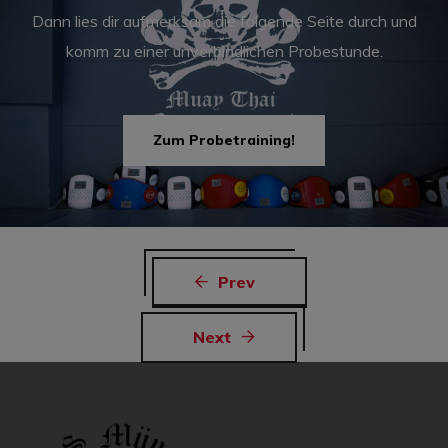
Dann lies dir aufmerksam die folgende Seite durch und
komm zu einer unverbindlichen Probestunde.
Zum Probetraining!
Prev
Next