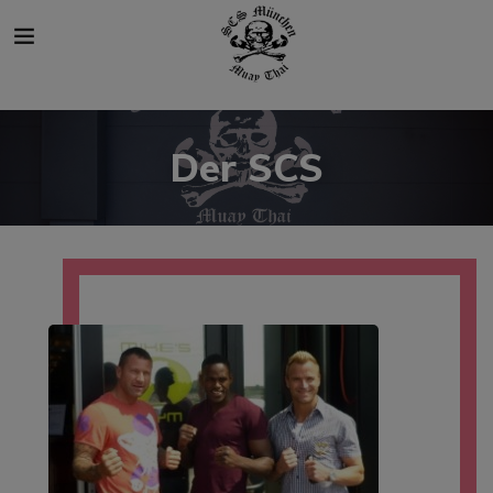
modal-check
Der SCS