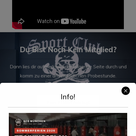
Du Bist Noch Kein Mitglied?
Dann lies dir aufmerksam die folgende Seite durch und
komm zu einer unverbindlichen Probestunde.
Info!
Zum Probetraining!