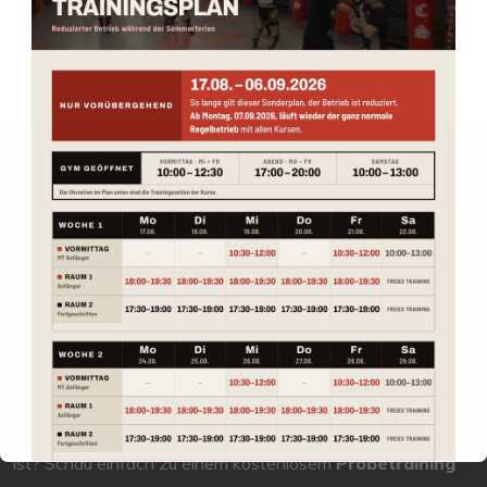
Prev
Next
Nicht sicher ob
Muay Thai
oder
Kampfsport
was für dich
ist? Schau einfach zu einem kostenlosem
Probetraining