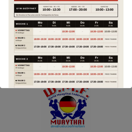
Im SCS wird
Muay Thai
bzw.
Thaiboxen
nach
traditionellen Regeln gekämpft. In diesem
Kampfsport benutzt man neben
Faust- und
Kicktechniken
auch
Ellbogen, Knie
und natürlich
verschiedene
Clinch Techniken
.