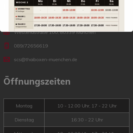
Kontakt
Westendstraße 100, 80339 München
089/72656619
scs@thaiboxen-muenchen.de
Öffnungszeiten
Montag
10 - 12.00 Uhr, 17 - 22 Uhr
Dienstag
16:30 - 22 Uhr