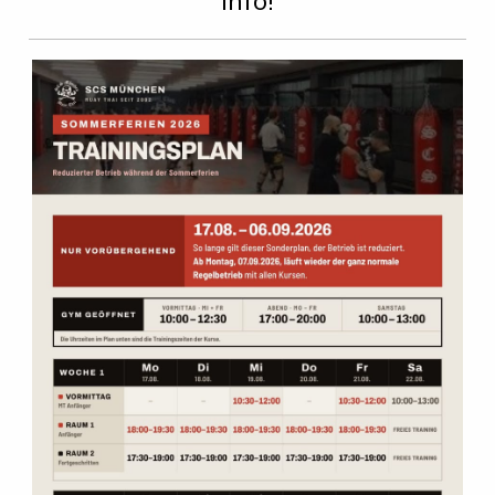
Nicht sicher ob
Muay Thai
oder
Kampfsport
was für dich
ist? Schau einfach zu einem kostenlosem
Probetraining
vorbei und überzeuge dich selber. In unserem
Kampfsport
Studio bieten wir Kurse für alle Stufen an, egal ob Anfänger,
Fortgeschrittene, Wettkämpfer oder Profis.
Zum Probetraining