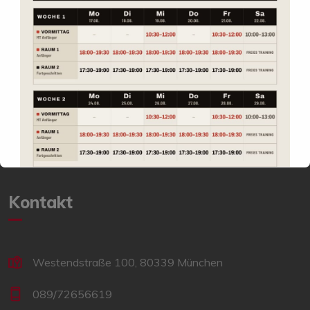
Nicht sicher ob
Muay Thai
oder
Kampfsport
was für dich
ist? Schau einfach zu einem kostenlosem
Probetraining
vorbei und überzeuge dich selber. In unserem
Kampfsport
Studio bieten wir Kurse für alle Stufen an, egal ob Anfänger,
Fortgeschrittene, Wettkämpfer oder Profis.
Zum Probetraining
Kontakt
Westendstraße 100, 80339 München
089/72656619