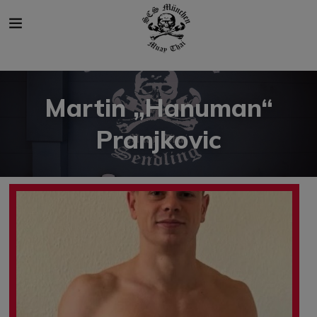
modal-check
Martin „Hanuman“
Pranjkovic