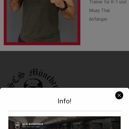
Trainer für K-1 und
Muay Thai
Anfänger
Info!