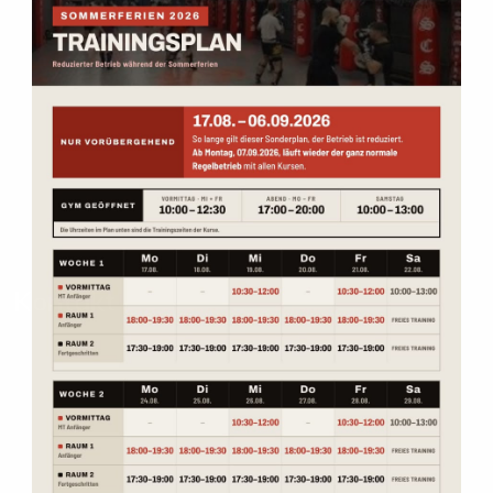
Nicht sicher ob
Muay Thai
oder
Kampfsport
was für dich
ist? Schau einfach zu einem kostenlosem
Probetraining
vorbei und überzeuge dich selber. In unserem
Kampfsport
Studio bieten wir Kurse für alle Stufen an, egal ob Anfänger,
Fortgeschrittene, Wettkämpfer oder Profis.
Zum Probetraining
Kontakt
Westendstraße 100, 80339 München
089/72656619