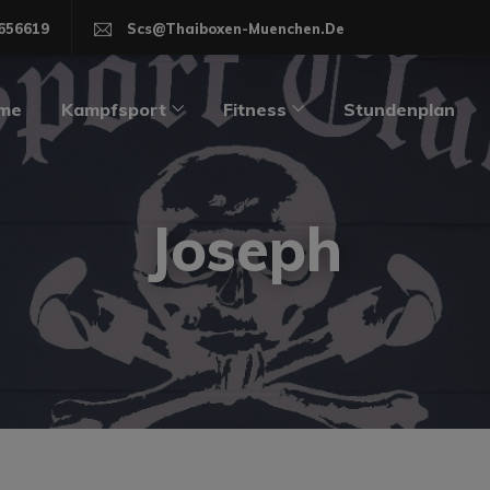
modal-check
656619
Scs@thaiboxen-Muenchen.de
me
Kampfsport
Fitness
Stundenplan
Joseph