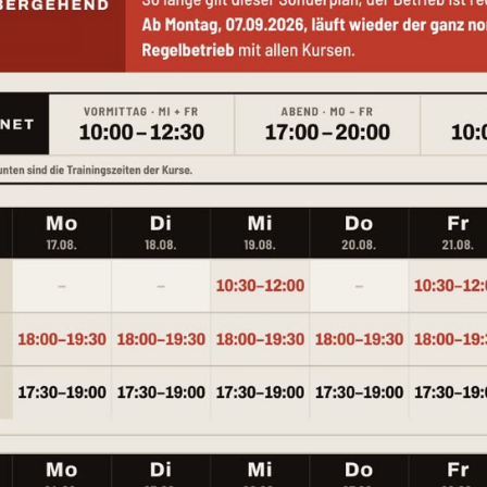
Kontakt
Westendstraße 100, 80339 München
089/72656619
scs@thaiboxen-muenchen.de